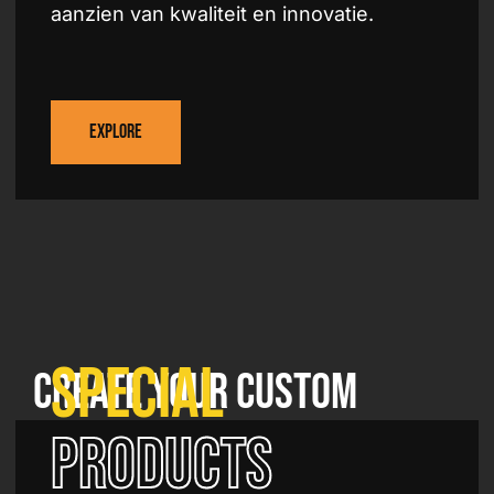
aanzien van kwaliteit en innovatie.
Explore
Special
Create your custom
Product design
products