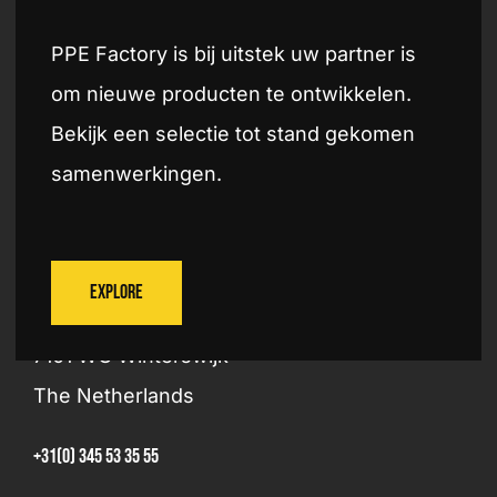
PPE Factory is bij uitstek uw partner is
om nieuwe producten te ontwikkelen.
Try now
Bekijk een selectie tot stand gekomen
samenwerkingen.
PPE FACTORY B.V. HEADQUARTERS
Explore
Laan van Hilbelink 6-12
7101 WG Winterswijk
The Netherlands
+31(0) 345 53 35 55