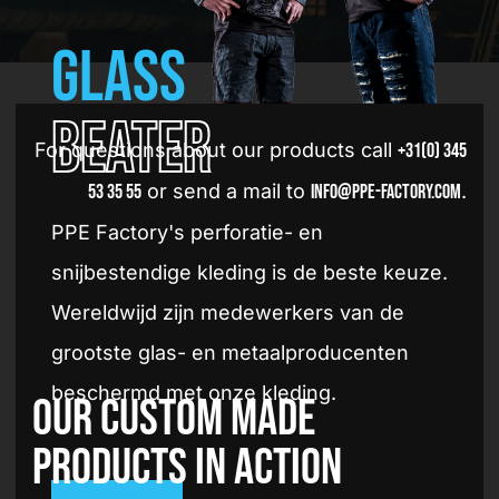
Glass
beater
For questions about our products call
+31(0) 345
or send a mail to
.
53 35 55
info@ppe-factory.com
PPE Factory's perforatie- en
snijbestendige kleding is de beste keuze.
Wereldwijd zijn medewerkers van de
grootste glas- en metaalproducenten
beschermd met onze kleding.
Our Custom made
products in action